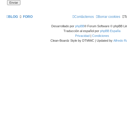
BLOG
FORO
Contáctenos
Borrar cookies
T
Desarrollado por
phpBB
® Forum Software © phpBB Lim
Traducción al español por
phpBB España
Privacidad
|
Condiciones
Clean-Boardz Style by DTMWC | Updated by
Alfredo 