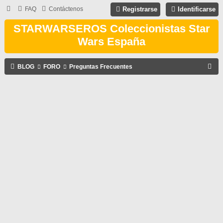
FAQ
Contáctenos
Registrarse
Identificarse
STARWARSEROS Coleccionistas Star
Wars España
B
BLOG
FORO
Preguntas Frecuentes
U
S
C
A
R