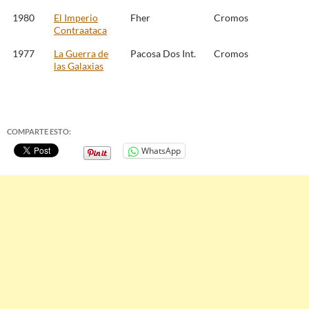
1980
El Imperio
Fher
Cromos
Contraataca
1977
La Guerra de
Pacosa Dos Int.
Cromos
las Galaxias
COMPARTE ESTO:
WhatsApp