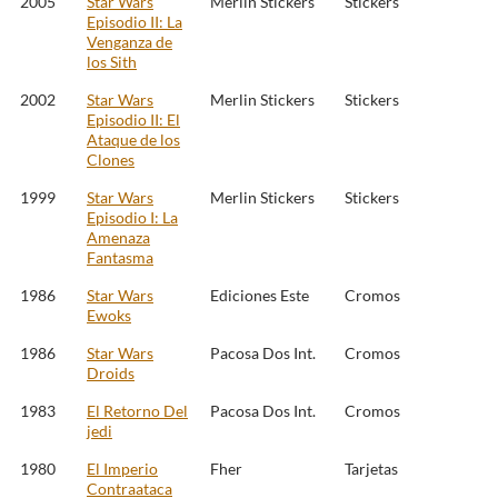
2005
Star Wars
Merlin Stickers
Stickers
Episodio II: La
Venganza de
los Sith
2002
Star Wars
Merlin Stickers
Stickers
Episodio II: El
Ataque de los
Clones
1999
Star Wars
Merlin Stickers
Stickers
Episodio I: La
Amenaza
Fantasma
1986
Star Wars
Ediciones Este
Cromos
Ewoks
1986
Star Wars
Pacosa Dos Int.
Cromos
Droids
1983
El Retorno Del
Pacosa Dos Int.
Cromos
jedi
1980
El Imperio
Fher
Tarjetas
Contraataca