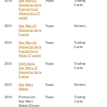
2016
Star Wars El
Topps
Trading
Despertar de la
Cards
Fuerza Force
Attax Extra (2ª
parte)
2015
Star Wars El
Topps
Stickers
Despertar de la
Fuerza
2015
Star Wars El
Topps
Trading
Despertar de la
Cards
Fuerza Force
Attax (1ª parte)
2015
Viaje hacia
Topps
Trading
Star Wars: El
Cards
Despertar de la
Fuerza
2015
Star Wars
Topps
Stickers
Rebels
2014
Promoción
Topps
Trading
Star Wars
Cards
Rebels Disney