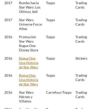
2017
Rumbo hacia
Topps
Trading
Star Wars: Los
Cards
Últimos Jedi
2017
Star Wars
Topps
Trading
Universe Force
Cards
Attax
2016
Promoción
Topps
Trading
Star Wars
Cards
Rogue One
Disney Store
2016
Rogue One
Topps
Stickers
Una Historia
de Star Wars
2016
Rogue One
Topps
Trading
Una Historia
Cards
de Star Wars
2016
Star Wars
Carrefour/Topps
Trading
Héroes y
Cards
Villanos